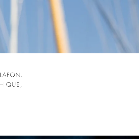
F
 LAFON.
PHIQUE,
T