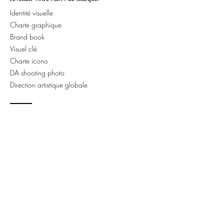
Identité visuelle
Charte graphique
Brand book
Visuel clé
Charte icono
DA shooting photo
Direction artistique globale
Brand content
& Déploiement 360°
Concevoir et déployer des outils de
communication en ligne avec votre raison d'être.
Edition
Packaging
Event
Digital
Vitrines